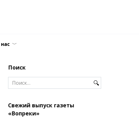
трезвости
 и здоровья
 нас
Поиск
Search
for:
Свежий выпуск газеты
«Вопреки»