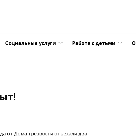
Саратовское общество 
ратовская региональная общественная организация трезвости
Социальные услуги
Работа с детьми
О
ыт!
ода от Дома трезвости отъехали два