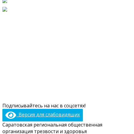
+7 (903) 328-87-60
saratov@domtrezvosti.ru
Проекты
Газета «Вопреки»
Книги и брошюры
Социальные услуги
Программы
О нас
Медцентр
Отчёты
Вакансии
Контакты
Подписывайтесь на нас в соцсетях!
Версия для слабовидящих
Саратовская региональная общественная
организация трезвости и здоровья