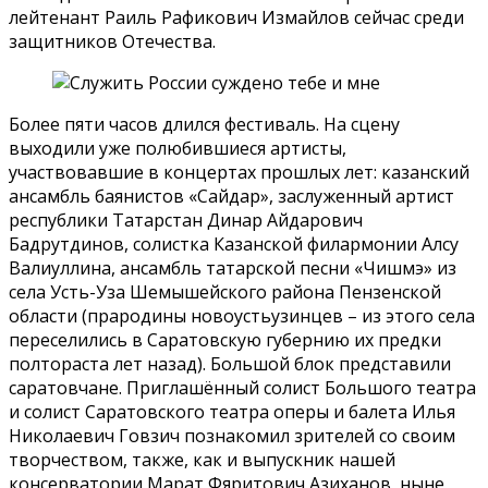
лейтенант Раиль Рафикович Измайлов сейчас среди
защитников Отечества.
Более пяти часов длился фестиваль. На сцену
выходили уже полюбившиеся артисты,
участвовавшие в концертах прошлых лет: казанский
ансамбль баянистов «Сайдар», заслуженный артист
республики Татарстан Динар Айдарович
Бадрутдинов, солистка Казанской филармонии Алсу
Валиуллина, ансамбль татарской песни «Чишмэ» из
села Усть-Уза Шемышейского района Пензенской
области (прародины новоустьузинцев – из этого села
переселились в Саратовскую губернию их предки
полтораста лет назад). Большой блок представили
саратовчане. Приглашённый солист Большого театра
и солист Саратовского театра оперы и балета Илья
Николаевич Говзич познакомил зрителей со своим
творчеством, также, как и выпускник нашей
консерватории Марат Фяритович Азиханов, ныне