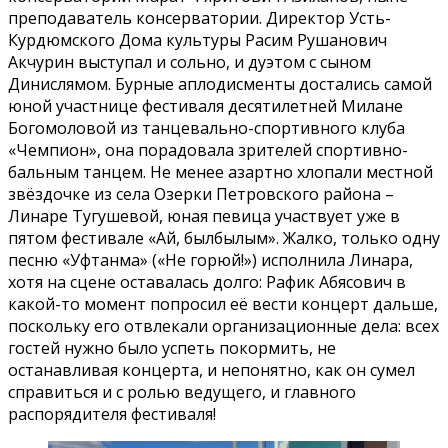
преподаватель консерватории. Директор Усть-
Курдюмского Дома культуры Расим Рушанович
Акчурин выступал и сольно, и дуэтом с сыном
Динислямом. Бурные аплодисменты достались самой
юной участнице фестиваля десятилетней Милане
Богомоловой из танцевально-спортивного клуба
«Чемпион», она порадовала зрителей спортивно-
бальным танцем. Не менее азартно хлопали местной
звёздочке из села Озерки Петровского района –
Линаре Тугушевой, юная певица участвует уже в
пятом фестивале «Ай, былбылым». Жалко, только одну
песню «Уфтанма» («Не горюй!») исполнила Линара,
хотя на сцене оставалась долго: Рафик Абясович в
какой-то момент попросил её вести концерт дальше,
поскольку его отвлекали организационные дела: всех
гостей нужно было успеть покормить, не
останавливая концерта, и непонятно, как он сумел
справиться и с ролью ведущего, и главного
распорядителя фестиваля!