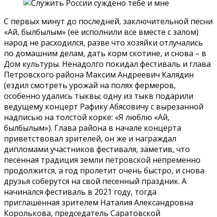
С первых минут до последней, заключительной песни
«Ай, былбылым» (её исполнили все вместе с залом)
народ не расходился, разве что хозяйки отлучались
по домашним делам, дать корм скотине, и снова – в
Дом культуры. Ненадолго покидал фестиваль и глава
Петровского района Максим Андреевич Калядин
(ездил смотреть урожай на полях фермеров,
особенно удались тыквы; одну из тыкв подарили
ведущему концерт Рафику Абясовичу с вырезанной
надписью на толстой корке: «Я люблю «Ай,
былбылым»). Глава района в начале концерта
приветствовал зрителей, он же и награждал
дипломами участников фестиваля, заметив, что
песенная традиция земли петровской непременно
продолжится, а год пролетит очень быстро, и снова
друзья соберутся на свой песенный праздник. А
начинался фестиваль в 2021 году, тогда
приглашённая зрителем Наталия Александровна
Королькова, председатель Саратовской