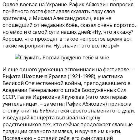
Орлов воевал на Украине. Рафик Абясович попросил
почётного гостя фестиваля сказать пару слов
зрителям, и Михаил Александрович, ещё не
отошедший от недавних боёв, сказал очень коротко,
но ёмко и о самой сути наших дней: «Ну, что я скажу?
Хорошо, что проходят в такое непростое время вот
такие мероприятия. Ну, значит, это всё не зря!»
И ещё одного уроженца вспоминали на фестивале –
Рифата Шаховича Яраева (1921-1998), участника
Великой Отечественной войны, преподававшего в
Академии Генерального штаба Вооружённых Сил
СССР. Галия Идрисовна Якуняева («это моя первая
учительница», – заметил Рафик Абясович) принесла
стопку книг из библиотеки своего знаменитого дяди,
и ведущий концерта вызывал на сцену
родственников тех, кто сейчас продолжает славные
традиции славного земляка, и вручал им книги.
Последнюю – оставил себе: его сын старший