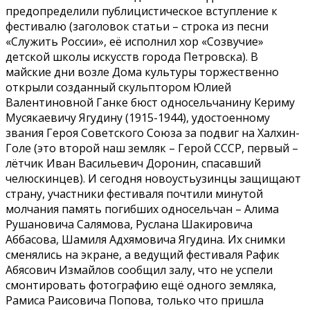
предопределили публицистическое вступление к
фестивалю (заголовок статьи – строка из песни
«Служить России», её исполнил хор «Созвучие»
детской школы искусств города Петровска). В
майские дни возле Дома культуры торжественно
открыли созданный скульптором Юлией
Валентиновной Ганке бюст односельчанину Кериму
Мусякаевичу Ягудину (1915-1944), удостоенному
звания Героя Советского Союза за подвиг на Халхин-
Голе (это второй наш земляк – Герой СССР, первый –
лётчик Иван Васильевич Доронин, спасавший
челюскинцев). И сегодня новоустьузинцы защищают
страну, участники фестиваля почтили минутой
молчания память погибших односельчан – Алима
Рушановича Салямова, Руслана Шакировича
Аббасова, Шамиля Адхямовича Ягудина. Их снимки
сменялись на экране, а ведущий фестиваля Рафик
Абясович Измайлов сообщил залу, что не успели
смонтировать фотографию ещё одного земляка,
Рамиса Раисовича Попова, только что пришла