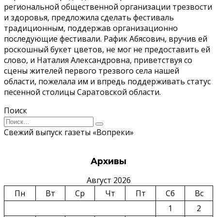
региональной общественной организации трезвости
и здоровья, предложила сделать фестиваль
традиционным, поддержав организационно
последующие фестивали. Рафик Абясович, вручив ей
роскошный букет цветов, не мог не предоставить ей
слово, и Наталия Александровна, приветствуя со
сцены жителей первого трезвого села нашей
области, пожелала им и впредь поддерживать статус
песенной столицы Саратовской области.
Поиск
Search
for:
Свежий выпуск газеты «Вопреки»
Архивы
Август 2026
Пн
Вт
Ср
Чт
Пт
Сб
Вс
1
2