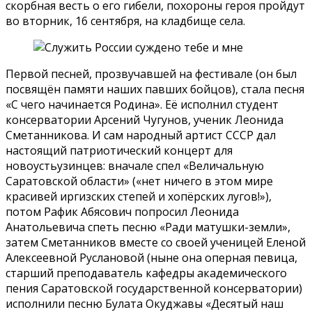
скорбная весть о его гибели, похороны героя пройдут
во вторник, 16 сентября, на кладбище села.
Первой песней, прозвучавшей на фестивале (он был
посвящён памяти наших павших бойцов), стала песня
«С чего начинается Родина». Её исполнил студент
консерватории Арсений Чугунов, ученик Леонида
Сметанникова. И сам народный артист СССР дал
настоящий патриотический концерт для
новоустьузинцев: вначале спел «Величальную
Саратовской области» («нет ничего в этом мире
красивей иргизских степей и хопёрских лугов!»),
потом Рафик Абясович попросил Леонида
Анатольевича спеть песню «Ради матушки-земли»,
затем Сметанников вместе со своей ученицей Еленой
Алексеевной Руслановой (ныне она оперная певица,
старший преподаватель кафедры академического
пения Саратовской государственной консерватории)
исполнили песню Булата Окуджавы «Десятый наш