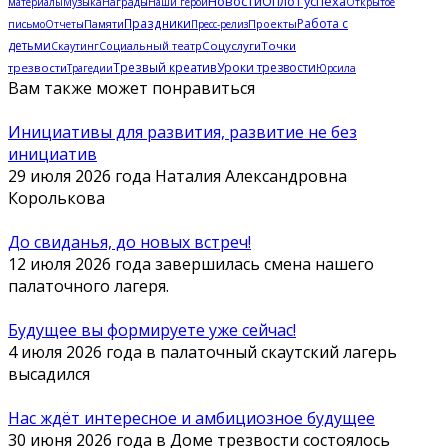
Новости
Оплот успеха
материалы
Музыка
Награды
Наши герои
Открытое
Праздники
Работа с
Памяти
Проекты
письмо
Отчеты
Пресс-релиз
детьми
Социальный театр
Соцуслуги
Точки
Скаутинг
Трезвый креатив
Уроки трезвости
трезвости
Трагедии
Юрсила
Вам также может понравиться
Инициативы для развития, развитие не без
инициатив
29 июля 2026 года Наталия Александровна
Королькова
До свиданья, до новых встреч!
12 июля 2026 года завершилась смена нашего
палаточного лагеря.
Будущее вы формируете уже сейчас!
4 июля 2026 года в палаточный скаутский лагерь
высадился
Нас ждёт интересное и амбициозное будущее
30 июня 2026 года в Доме трезвости состоялось