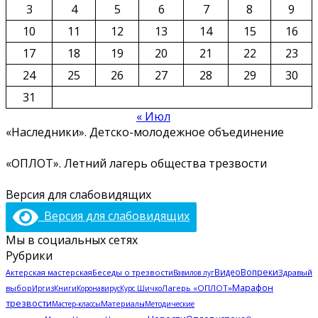
3
4
5
6
7
8
9
10
11
12
13
14
15
16
17
18
19
20
21
22
23
24
25
26
27
28
29
30
31
« Июл
«Наследники». Детско-молодежное объединение
«ОПЛОТ». Летний лагерь общества трезвости
Версия для слабовидящих
Версия для слабовидящих
Мы в социальных сетях
Рубрики
Видео
Вопреки
Актерская мастерская
Беседы о трезвости
Здравый
Вавилов луг
Марафон
выбор
Лагерь «ОПЛОТ»
Иргиз
Книги
Коронавирус
Курс Шичко
трезвости
Мастер-классы
Материалы
Методические