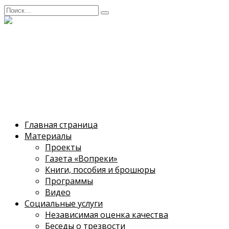
Перейти
Search
к
for:
содержанию
Саратовское
общество трезвости
Caратовская региональная общественная
организация трезвости и здоровья
Главная страница
Материалы
Проекты
Газета «Вопреки»
Книги, пособия и брошюры
Программы
Видео
Социальные услуги
Независимая оценка качества
Беседы о трезвости