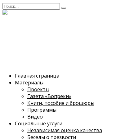
Перейти
Search
к
for:
содержанию
Саратовское
общество трезвости
Caратовская региональная общественная
организация трезвости и здоровья
Главная страница
Материалы
Проекты
Газета «Вопреки»
Книги, пособия и брошюры
Программы
Видео
Социальные услуги
Независимая оценка качества
Беседы о трезвости