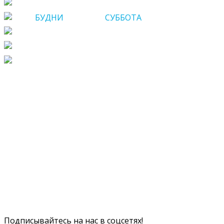
Саратов, Шевченко, 2А
БУДНИ
c 09 до 17
СУББОТА
c 10 до 17
8 (8452) 23-68-10
+7 (903) 328-87-60
saratov@domtrezvosti.ru
Проекты
Газета «Вопреки»
Книги и брошюры
Социальные услуги
Программы
О нас
Медцентр
Отчёты
Вакансии
Контакты
Подписывайтесь на нас в соцсетях!