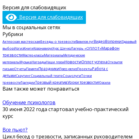
Версия для слабовидящих
Версия для слабовидящих
Мы в социальных сетях
Рубрики
Видео
Вопреки
Актерская мастерская
Беседы о трезвости
Здравый
Вавилов луг
Марафон
выбор
Лагерь «ОПЛОТ»
Иргиз
Книги
Коронавирус
Курс Шичко
трезвости
Мастер-классы
Материалы
Методические
Новости
Оплот успеха
материалы
Музыка
Награды
Наши герои
Открытое
Праздники
Работа с
Памяти
Проекты
письмо
Отчеты
Пресс-релиз
детьми
Социальный театр
Соцуслуги
Точки
Скаутинг
Трезвый креатив
Уроки трезвости
трезвости
Трагедии
Юрсила
Вам также может понравиться
Обучение психологов
30 июня 2022 года стартовал учебно-практический
курс
Все пьют?
Цикл бесед о трезвости, записанных руководителем