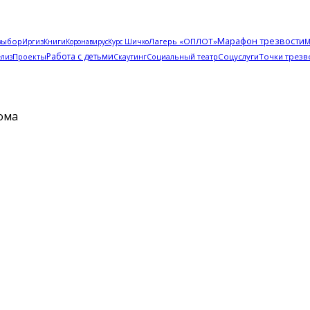
Марафон трезвости
выбор
Лагерь «ОПЛОТ»
Иргиз
Книги
Коронавирус
Курс Шичко
М
Работа с детьми
Проекты
Социальный театр
Соцуслуги
Точки трезв
елиз
Скаутинг
ома