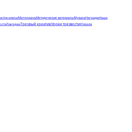
астер-классы
Материалы
Методические материалы
Музыка
Награды
Наши
Трезвый креатив
Уроки трезвости
ости
Трагедии
Юрсила