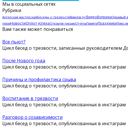
Мы в социальных сетях
Рубрики
Видео
Вопреки
Актерская мастерская
Беседы о трезвости
Здравый 
Вавилов луг
Новости
Оплот успеха
Праздники
Памяти
герои
Открытое письмо
Отчеты
Пресс-р
Вам также может понравиться
Все пьют?
Цикл бесед о трезвости, записанных руководителем Д
После Нового года
Цикл бесед о трезвости, опубликованных в инстаграм
Причины и профилактика срыва
Цикл бесед о трезвости, опубликованных в инстаграм
Воспитание в трезвости
Цикл бесед о трезвости, опубликованных в инстаграм
Разговор о созависимости
Цикл бесед о трезвости, опубликованных в инстаграм