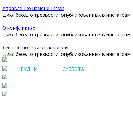
Управление изменениями
Цикл бесед о трезвости, опубликованных в инстаграм
О конфликтах
Цикл бесед о трезвости, опубликованных в инстаграм
Личные потери от алкоголя
Цикл бесед о трезвости, опубликованных в инстаграм
Саратов, Шевченко, 2А
БУДНИ
c 09 до 17
СУББОТА
c 10 до 17
8 (8452) 23-68-10
+7 (903) 328-87-60
saratov@domtrezvosti.ru
Проекты
Газета «Вопреки»
Книги и брошюры
Социальные услуги