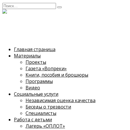
Перейти
Search
к
for:
содержанию
Саратовское общество
Caратовская региональная общественная организация
Главная страница
Материалы
Проекты
Газета «Вопреки»
Книги, пособия и брошюры
Программы
Видео
Социальные услуги
Независимая оценка качества
Беседы о трезвости
Специалисты
Работа с детьми
Лагерь «ОПЛОТ»