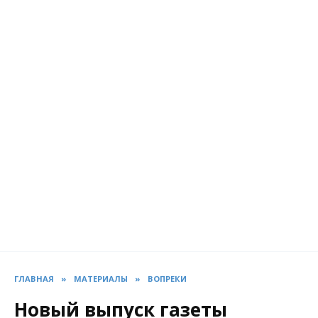
Перейти
к
содержанию
САРАТОВСКОЕ
ОБЩЕСТВО
ТРЕЗВОСТИ
CAРАТОВСКАЯ РЕГИОНАЛЬНАЯ
ОБЩЕСТВЕННАЯ ОРГАНИЗАЦИЯ ТРЕЗВОСТИ
И ЗДОРОВЬЯ
ГЛАВНАЯ
»
МАТЕРИАЛЫ
»
ВОПРЕКИ
Новый выпуск газеты